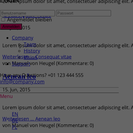
LOGIN
Lorem ipsum dolor sit amet, consectetuer adipiscing elit
Consequat vitae
Angemeldet bleiben
15. Jun, 2015
Company
Team
Lorem ipsum dolor sit amet, consectetuer adipiscing elit
History
Weiterlesen …
Consequat vitae
Vision
von
Manuel von Heugel
(Kommentare: 0)
Support
Have any Questions?
+01 123 444 555
Aenean leo
info@company.com
15. Jun, 2015
Menu
DE
Lorem ipsum dolor sit amet, consectetuer adipiscing elit
EN
Weiterlesen …
Aenean leo
DE
von
Manuel von Heugel
(Kommentare: 0)
PL