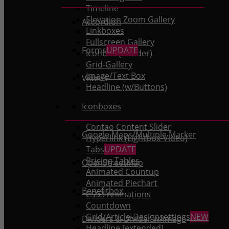
Timeline
Elevation Zoom Gallery
Accordion
Linkboxes
Fullscreen Gallery
Forms
UPDATE
Iconbox (Header)
Grid-Gallery
Image/Text Box
Videos
Headline (w/Buttons)
Iconboxes
Contao Content Slider
Google Maps/Multiple Marker
Hyperlink (Lightbox-Video)
Tabs
UPDATE
Pricing Tables
OpenStreetMap
Animated Countup
Animated Piechart
Benefitbox
CSS3 Animations
Countdown
Grid/Article-Designsettings
NEW
Dividers & Divider w/Image
Headline [extended]