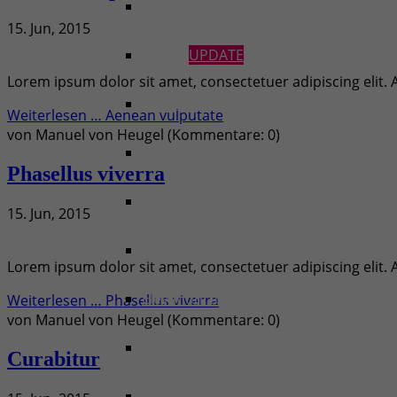
Text / Images
15. Jun, 2015
Gallery
UPDATE
Lorem ipsum dolor sit amet, consectetuer adipiscing elit
Imagebox
Weiterlesen …
Aenean vulputate
von
Manuel von Heugel
(Kommentare: 0)
Background YouTube
Phasellus viverra
Text/Imagebar
15. Jun, 2015
Timeline
Lorem ipsum dolor sit amet, consectetuer adipiscing elit
Elevation Zoom Gallery
Weiterlesen …
Phasellus viverra
von
Manuel von Heugel
(Kommentare: 0)
Linkboxes
Curabitur
Fullscreen Gallery