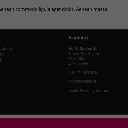
. Aenean commodo ligula eget dolor. Aenean massa.
Kontakt:
rodukte
Hof & Gartenflair
utz
Renate Weilinghoff
m
Wext 26a
48619 Heek
+ 49 171 3037620
+49 2568 6320151
renate@weilinghoff.net