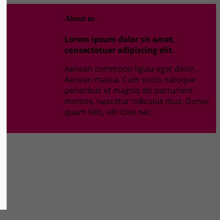
About us
Lorem ipsum dolor sit amet,
0
consectetuer adipiscing elit.
Aenean commodo ligula eget dolor.
Aenean massa. Cum sociis natoque
penatibus et magnis dis parturient
montes, nascetur ridiculus mus. Donec
quam felis, ultricies nec.