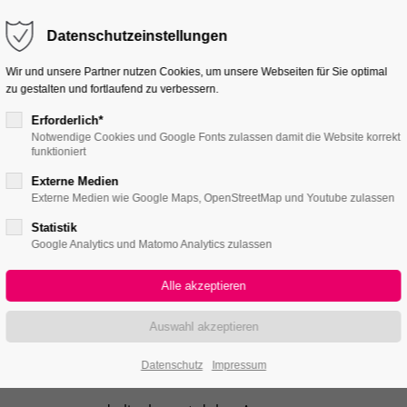
Get in touch
Datenschutzeinstellungen
dolor sit amet:
Cybersteel Inc.
Wir und unsere Partner nutzen Cookies, um unsere Webseiten für Sie optimal
376-293 City Road, Suite 60
zu gestalten und fortlaufend zu verbessern.
s
San Francisco, CA 94102
Erforderlich*
Notwendige Cookies und Google Fonts zulassen damit die Website korrekt
port for our customers
Have any questions?
funktioniert
+44 1234 567 890
00am - 5:00pm
(GMT +1)
Externe Medien
Drop us a line
Externe Medien wie Google Maps, OpenStreetMap und Youtube zulassen
info@yourdomain.com
Statistik
Google Analytics und Matomo Analytics zulassen
Datenschutz
Impressum