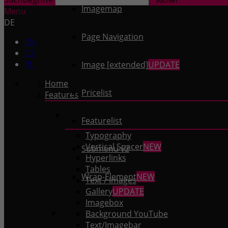
Imagemap
Menu
DE
Page Navigation
EN
DE
PL
Image [extended]
UPDATE
Home
Pricelist
Features
Featurelist
Typography
Vertical Spacer
NEW
Submenu v2
Hyperlinks
Tables
Wrap-Element
NEW
Text / Images
Gallery
UPDATE
Imagebox
Background YouTube
Text/Imagebar