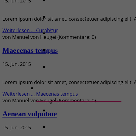
15. Jun, 2015
Iconbox (Header)
Lorem ipsum dolor sit amet, consectetuer adipiscing elit
Weiterlesen …
Curabitur
Grid-Gallery
von
Manuel von Heugel
(Kommentare: 0)
Maecenas tempus
Image/Text Box
15. Jun, 2015
Headline (w/Buttons)
Lorem ipsum dolor sit amet, consectetuer adipiscing elit
Weiterlesen …
Maecenas tempus
von
Manuel von Heugel
(Kommentare: 0)
Contao Content Slider
Aenean vulputate
Hyperlink (Lightbox-Video)
15. Jun, 2015