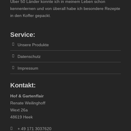
Lorem ipsum dolor sit amet:
Über 50 Länder konnte ich in meinem Leben schon
kennenlernen und von überall habe ich besondere Rezepte
in den Koffer gepackt.
24h
/ 365days
Service:
Unsere Produkte
We offer support for our customers
Datenschutz
Mon - Fri 8:00am - 5:00pm
(GMT +1)
Impressum
Get in touch
Kontakt:
Cybersteel Inc.
376-293 City Road, Suite 600
Hof & Gartenflair
San Francisco, CA 94102
Renate Weilinghoff
Wext 26a
48619 Heek
Have any questions?
+44 1234 567 890
+ 49 171 3037620